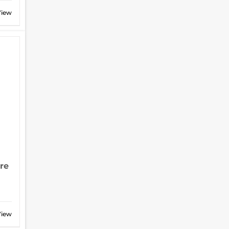
View
re
View