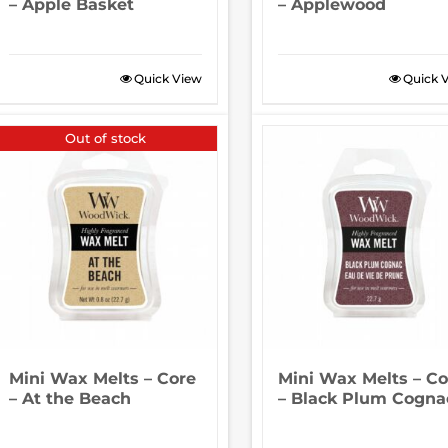
– Apple Basket
– Applewood
Quick View
Quick 
Out of stock
Mini Wax Melts – Core
Mini Wax Melts – Co
– At the Beach
– Black Plum Cogna