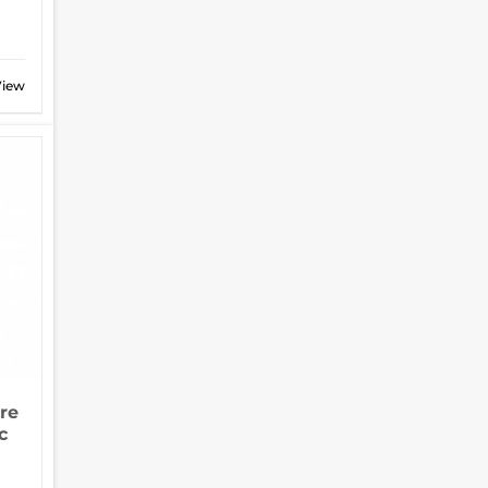
View
re
c