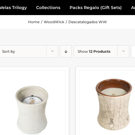
Velas Trilogy
Collections
Packs Regalo (Gift Sets)
A
Home
/
WoodWick
/
Descatalogados WW
Sort by
Show
12 Products