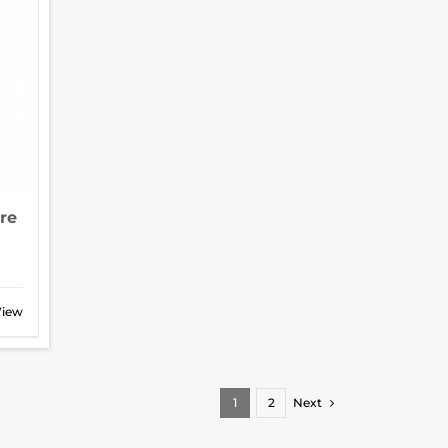
re
View
1
2
Next