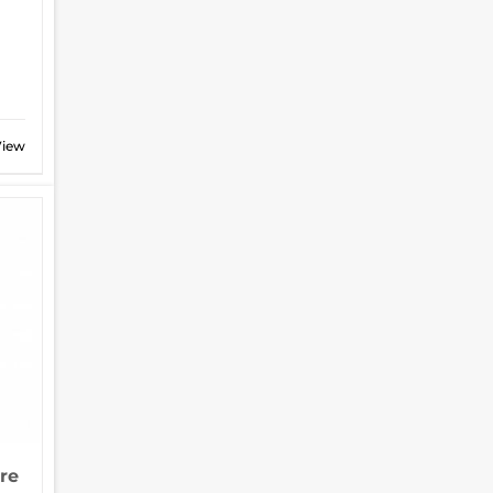
View
re