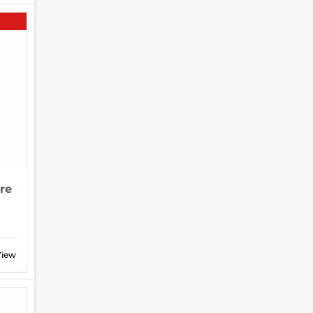
re
View